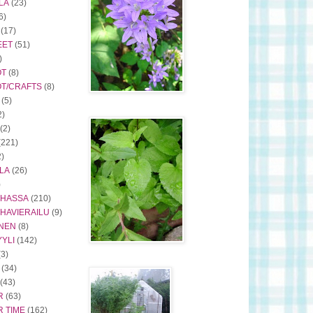
LÄ
(23)
6)
(17)
EET
(51)
)
ÖT
(8)
ÖT/CRAFTS
(8)
(5)
2)
(2)
(221)
2)
LA
(26)
)
RHASSA
(210)
HAVIERAILU
(9)
INEN
(8)
YLI
(142)
(3)
(34)
(43)
R
(63)
 TIME
(162)