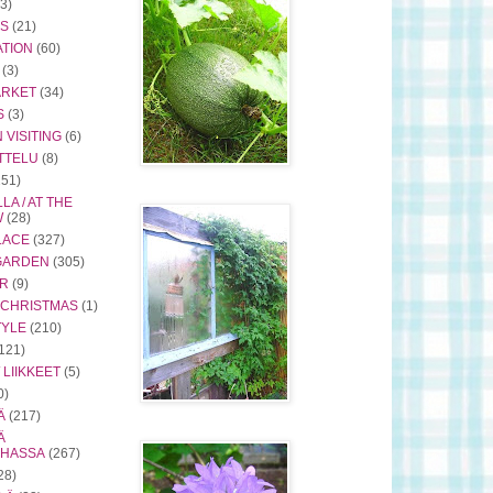
(3)
S
(21)
TION
(60)
(3)
ARKET
(34)
S
(3)
VISITING
(6)
TTELU
(8)
251)
LA / AT THE
W
(28)
LACE
(327)
 GARDEN
(305)
OR
(9)
/ CHRISTMAS
(1)
TYLE
(210)
121)
 LIIKKEET
(5)
0)
Ä
(217)
Ä
RHASSA
(267)
28)