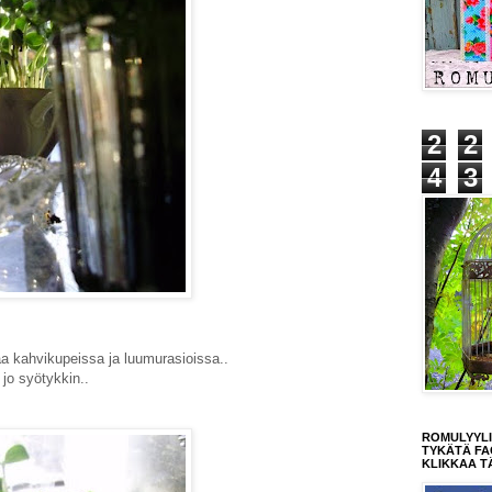
2
2
4
3
a kahvikupeissa ja luumurasioissa..
n jo syötykkin..
ROMULYYLI
TYKÄTÄ FA
KLIKKAA T