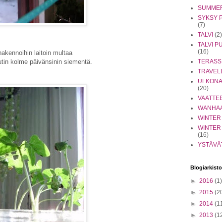
SUMME
SYKSY 
(7)
TALVI
(2)
TALVI 
(16)
akennoihin laitoin multaa
utin kolme päivänsinin siementä.
TERASS
TRAVEL
ULKONA
(20)
VAATTE
WANHA
WINTER
WINTER
(16)
YSTÄVÄ
Blogiarkisto
►
2016
(1)
►
2015
(2
►
2014
(1
►
2013
(1