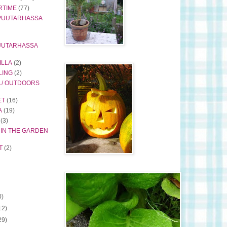
RTIME
(77)
PUUTARHASSA
PUUTARHASSA
ILLA
(2)
LING
(2)
 / OUTDOORS
ET
(16)
A
(19)
(3)
 IN THE GARDEN
T
(2)
0)
12)
29)