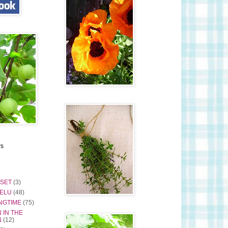
rs
ISET
(3)
ELU
(48)
NGTIME
(75)
 IN THE
N
(12)