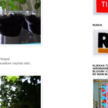
RUDUS
Heippa!
dallani näyttää tältä..
KLIKKAA T
VARSINAIS
BLOGIIN / 
MY MAIN B