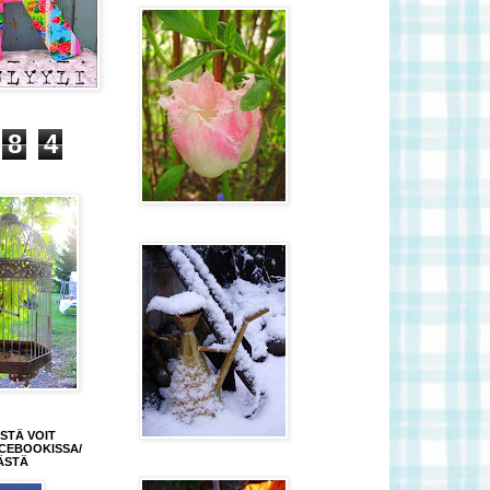
8
4
STÄ VOIT
CEBOOKISSA/
ÄSTÄ