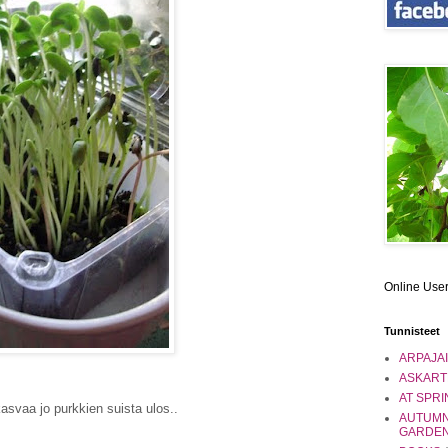
Online Use
Tunnisteet
ARPAJA
ASKART
AT SPRI
asvaa jo purkkien suista ulos..
AUTUMN
GARDE