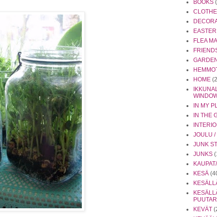
BOOKS
CLOTHE
DECORA
EASTER
FLEA M
FRIEND
GARDEN 
HEMMO
HOME
(
IKKUNAL
WINDO
IN MY P
IN THE
INTERI
JOULU 
JUNK S
JUNKS
(
KAUPAT/
KESÄ
(4
KESÄLL
KESÄLL
PUUTA
KEVÄT
(