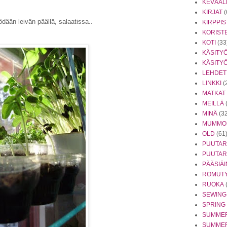
KEVÄÄL
KIRJAT
(
ödään leivän päällä, salaatissa..
KIRPPIS
KORIST
KOTI
(33
KÄSITY
KÄSITY
LEHDET
LINKKI
(
MATKAT
MEILLÄ
MINÄ
(3
MUMMO
OLD
(61
PUUTA
PUUTAR
PÄÄSIÄ
ROMUTY
RUOKA
SEWING
SPRING
SUMME
SUMMER