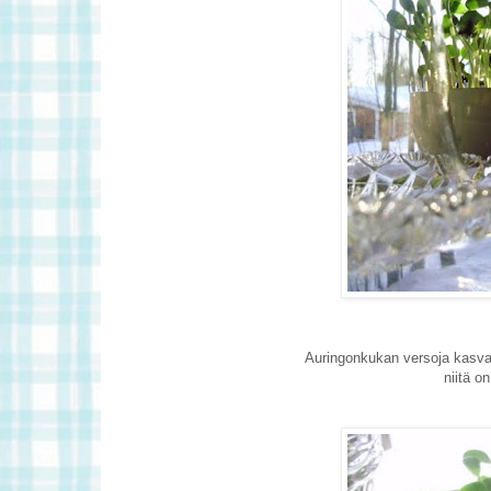
Auringonkukan versoja kasva
niitä o