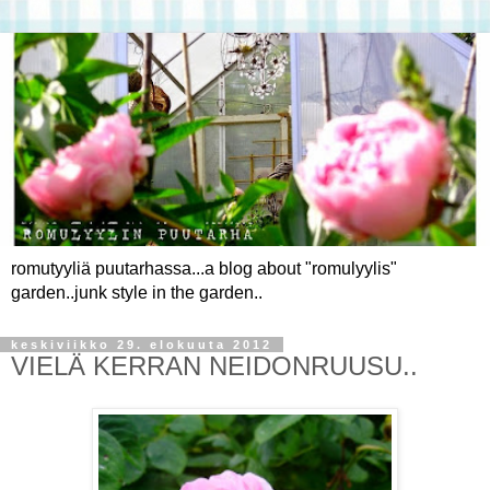
romutyyliä puutarhassa...a blog about "romulyylis"
garden..junk style in the garden..
keskiviikko 29. elokuuta 2012
VIELÄ KERRAN NEIDONRUUSU..