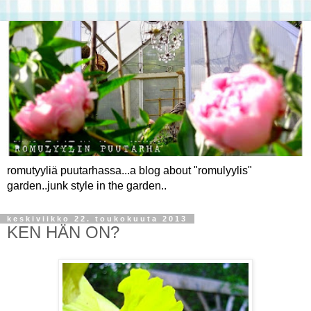
romutyyliä puutarhassa...a blog about "romulyylis"
garden..junk style in the garden..
keskiviikko 22. toukokuuta 2013
KEN HÄN ON?