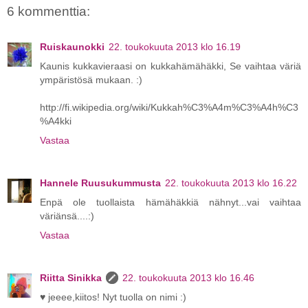
6 kommenttia:
Ruiskaunokki
22. toukokuuta 2013 klo 16.19
Kaunis kukkavieraasi on kukkahämähäkki, Se vaihtaa väriä
ympäristösä mukaan. :)
http://fi.wikipedia.org/wiki/Kukkah%C3%A4m%C3%A4h%C3
%A4kki
Vastaa
Hannele Ruusukummusta
22. toukokuuta 2013 klo 16.22
Enpä ole tuollaista hämähäkkiä nähnyt...vai vaihtaa
väriänsä....:)
Vastaa
Riitta Sinikka
22. toukokuuta 2013 klo 16.46
♥ jeeee,kiitos! Nyt tuolla on nimi :)