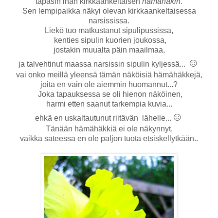
tapasin ihan kirkkaankeltaisen
hämähäkin
.
Sen lempipaikka näkyi olevan kirkkaankeltaisessa
narsississa.
Liekö tuo matkustanut sipulipussissa,
kenties sipulin kuorien joukossa,
jostakin muualta päin maailmaa,
☺
ja talvehtinut maassa narsissin sipulin kyljessä...
vai onko meillä yleensä tämän näköisiä hämähäkkejä,
joita en vain ole aiemmin huomannut...?
Joka tapauksessa se oli hienon näköinen,
harmi etten saanut tarkempia kuvia...
☺
ehkä en uskaltautunut riitävän lähelle...
Tänään hämähäkkiä ei ole näkynnyt,
vaikka sateessa en ole paljon tuota etsiskellytkään..