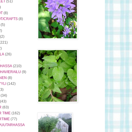
EET
(51)
)
ÖT
(8)
ÖT/CRAFTS
(8)
(5)
2)
(2)
(221)
2)
LA
(26)
)
RHASSA
(210)
HAVIERAILU
(9)
INEN
(8)
YLI
(142)
(3)
(34)
(43)
R
(63)
 TIME
(162)
RTIME
(77)
PUUTARHASSA