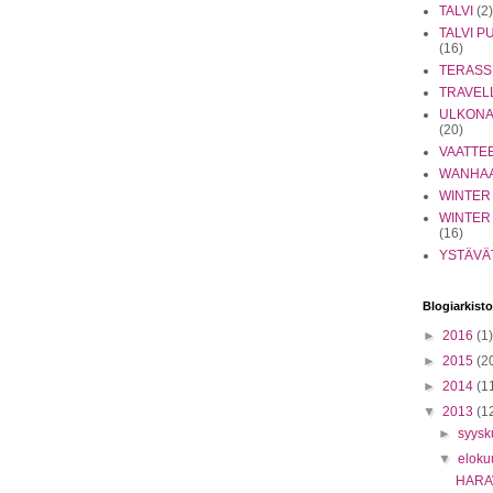
TALVI
(2)
TALVI 
(16)
TERASS
TRAVEL
ULKONA
(20)
VAATTE
WANHA
WINTER
WINTER
(16)
YSTÄVÄ
Blogiarkisto
►
2016
(1)
►
2015
(2
►
2014
(1
▼
2013
(1
►
syys
▼
eloku
HARAV