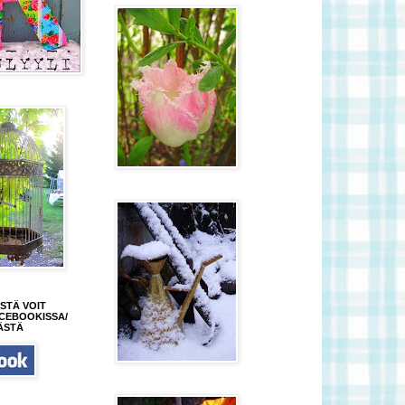
STÄ VOIT
CEBOOKISSA/
ÄSTÄ