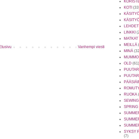
KORIST
KOTI
(33
KÄSITY
KÄSITY
LEHDET
LINKKI
(
MATKAT
MEILLÄ
Etusivu
Vanhempi viesti
MINÄ
(3
MUMMO
OLD
(61
PUUTA
PUUTAR
PÄÄSIÄ
ROMUTY
RUOKA
SEWING
SPRING
SUMME
SUMMER
SUMME
SYKSY 
(7)