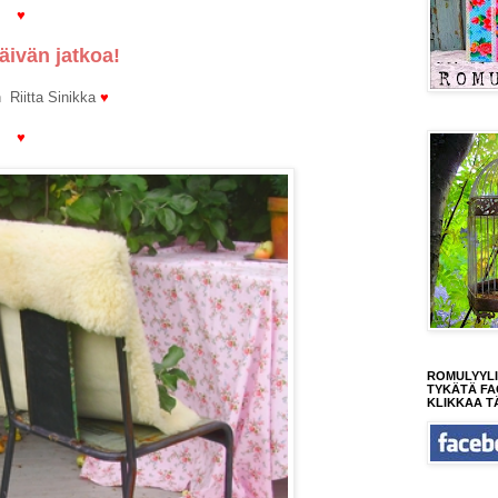
♥
päivän jatkoa!
n Riitta Sinikka
♥
♥
ROMULYYLI
TYKÄTÄ FA
KLIKKAA T