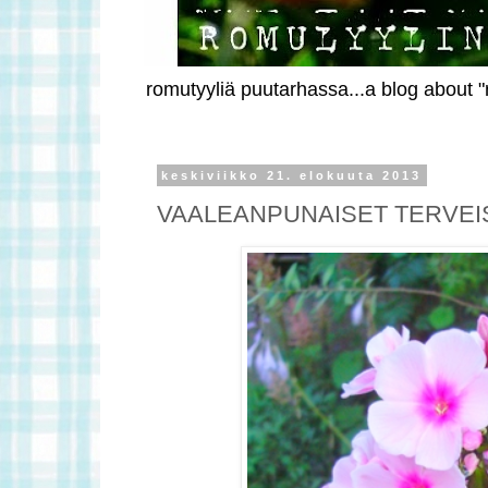
romutyyliä puutarhassa...a blog about "r
keskiviikko 21. elokuuta 2013
VAALEANPUNAISET TERVEI