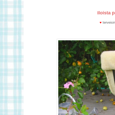
Iloista 
♥
terveisi