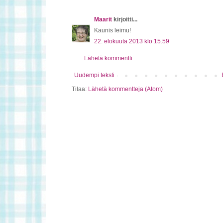
Maarit
kirjoitti...
Kaunis leimu!
22. elokuuta 2013 klo 15.59
Lähetä kommentti
Uudempi teksti
Tilaa:
Lähetä kommentteja (Atom)