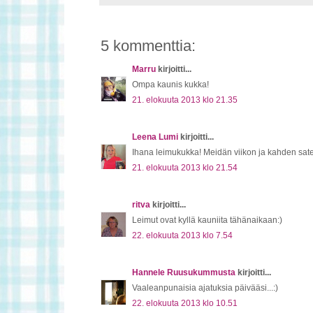
5 kommenttia:
Marru
kirjoitti...
Ompa kaunis kukka!
21. elokuuta 2013 klo 21.35
Leena Lumi
kirjoitti...
Ihana leimukukka! Meidän viikon ja kahden satee
21. elokuuta 2013 klo 21.54
ritva
kirjoitti...
Leimut ovat kyllä kauniita tähänaikaan:)
22. elokuuta 2013 klo 7.54
Hannele Ruusukummusta
kirjoitti...
Vaaleanpunaisia ajatuksia päivääsi...:)
22. elokuuta 2013 klo 10.51