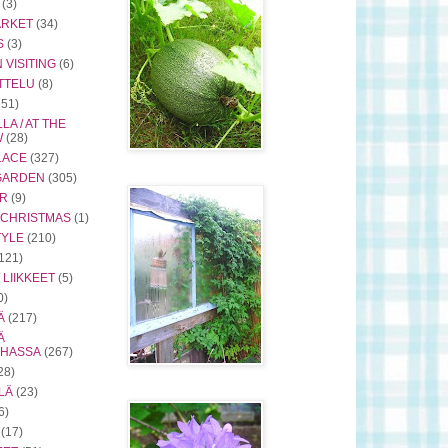
(3)
ARKET
(34)
S
(3)
VISITING
(6)
TTELU
(8)
251)
LA / AT THE
W
(28)
LACE
(327)
 GARDEN
(305)
OR
(9)
/ CHRISTMAS
(1)
TYLE
(210)
121)
 LIIKKEET
(5)
0)
Ä
(217)
Ä
RHASSA
(267)
28)
LÄ
(23)
6)
(17)