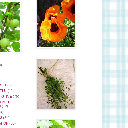
rs
ISET
(3)
ELU
(48)
NGTIME
(75)
 IN THE
N
(12)
(3)
S
(21)
TION
(60)