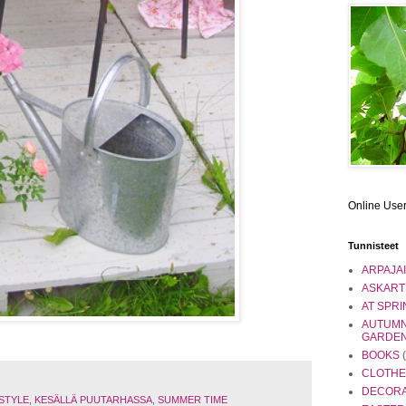
Online Use
Tunnisteet
ARPAJA
ASKART
AT SPRI
AUTUMN
GARDE
BOOKS
CLOTHE
DECORA
STYLE
,
KESÄLLÄ PUUTARHASSA
,
SUMMER TIME