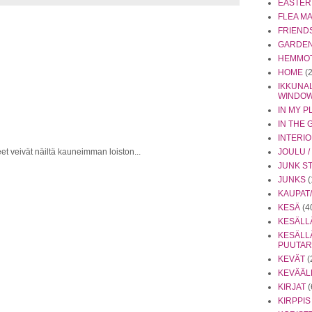
EASTER
FLEA M
FRIEND
GARDEN 
HEMMO
HOME
(
IKKUNAL
WINDO
IN MY P
IN THE
INTERI
JOULU 
t veivät näiltä kauneimman loiston...
JUNK S
JUNKS
(
KAUPAT/
KESÄ
(4
KESÄLL
KESÄLL
PUUTA
KEVÄT
(
KEVÄÄL
KIRJAT
(
KIRPPIS