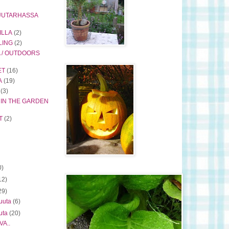
PUUTARHASSA
ILLA
(2)
LING
(2)
 / OUTDOORS
ET
(16)
A
(19)
(3)
 IN THE GARDEN
T
(2)
0)
12)
29)
kuuta
(6)
uta
(20)
A..