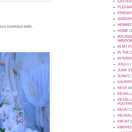
EASTER
FLEA M
FRIEND
GARDEN 
HEMMO
sa sinertävä hetki..
HOME
(
IKKUNAL
WINDO
IN MY P
IN THE
INTERI
JOULU 
JUNK S
JUNKS
(
KAUPAT/
KESÄ
(4
KESÄLL
KESÄLL
PUUTA
KEVÄT
(
KEVÄÄL
KIRJAT
(
KIRPPIS