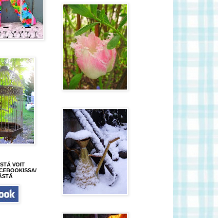
STÄ VOIT
CEBOOKISSA/
ÄSTÄ