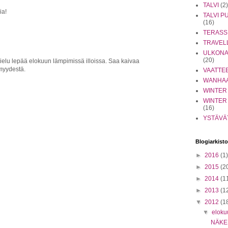
TALVI
(2)
ia!
TALVI 
(16)
TERASS
TRAVEL
ULKONA
(20)
sielu lepää elokuun lämpimissä illoissa. Saa kaivaa
ömyydestä.
VAATTE
WANHA
WINTER
WINTER
(16)
YSTÄVÄ
Blogiarkisto
►
2016
(1)
►
2015
(2
►
2014
(1
►
2013
(1
▼
2012
(1
▼
eloku
NÄKEM