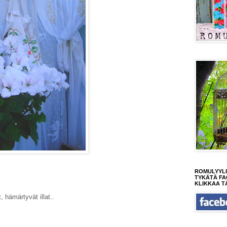
ROMULYYLI
TYKÄTÄ FA
KLIKKAA T
t, hämärtyvät illat..