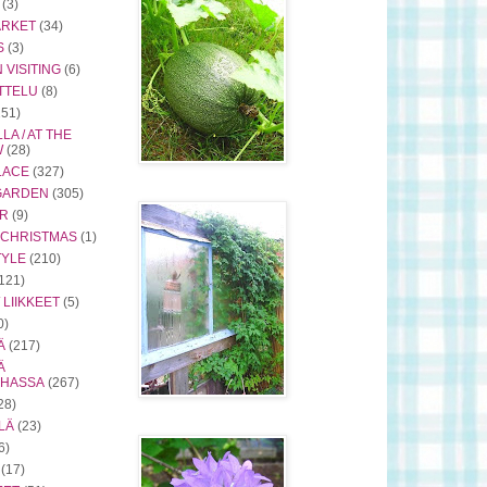
(3)
ARKET
(34)
S
(3)
VISITING
(6)
TTELU
(8)
251)
LA / AT THE
W
(28)
LACE
(327)
 GARDEN
(305)
OR
(9)
/ CHRISTMAS
(1)
TYLE
(210)
121)
 LIIKKEET
(5)
0)
Ä
(217)
Ä
RHASSA
(267)
28)
LÄ
(23)
6)
(17)