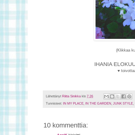
(Klikkaa k
IHANIA ELOKUUN
♥ toivotta
Lähettänyt
Riitta Sinikka
klo
7.26
Tunnisteet:
IN MY PLACE
,
IN THE GARDEN
,
JUNK STYLE
,
10 kommenttia: