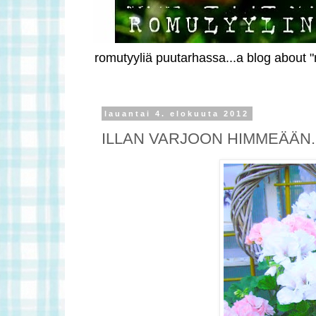
romutyyliä puutarhassa...a blog about "r
lauantai 4. elokuuta 2012
ILLAN VARJOON HIMMEÄÄN.