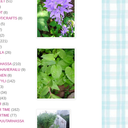
EET
(51)
)
ÖT
(8)
ÖT/CRAFTS
(8)
(5)
2)
(2)
(221)
2)
LA
(26)
)
RHASSA
(210)
HAVIERAILU
(9)
INEN
(8)
YLI
(142)
(3)
(34)
(43)
R
(63)
 TIME
(162)
RTIME
(77)
PUUTARHASSA