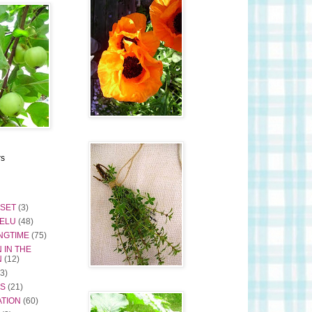
rs
ISET
(3)
ELU
(48)
NGTIME
(75)
 IN THE
N
(12)
(3)
S
(21)
TION
(60)