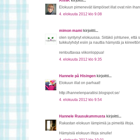
AnniK
kirjoitti...
Elokuun pimenevät lämpöiset illat ovat niin ihan
4. elokuuta 2012 klo 9.08
mimon mami
kirjoitti...
olen syntynyt elokuussa. Siitäkö johtunee, että 
tuikkulyhdyt esiin ja nauttia hämystä ja kiireett
rentouttavaa viikonloppua!
4. elokuuta 2012 klo 9.35
Hannele på Hisingen
kirjoitti...
Elokuun illat on parhaat!
http://hannelenparatiisi.blogspot.se/
4. elokuuta 2012 klo 9.54
Hannele Ruusukummusta
kirjoitti...
Rakastan elokuun lämpimiä ja pimeitä iltoja.
Hämyisiä elokuun iltoja sinulle!