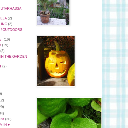
PUUTARHASSA
ILLA
(2)
LING
(2)
 / OUTDOORS
ET
(16)
A
(19)
(3)
 IN THE GARDEN
T
(2)
0)
12)
29)
84)
uta
(30)
IIN ♥