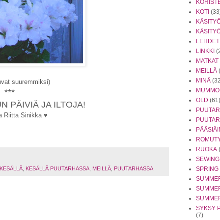
KORIST
KOTI
(33
KÄSITY
KÄSITY
LEHDET
LINKKI
(
MATKAT
MEILLÄ
MINÄ
(3
uvat suuremmiksi)
MUMMO
***
OLD
(61
 PÄIVIÄ JA ILTOJA!
PUUTA
a Riitta Sinikka ♥
PUUTAR
PÄÄSIÄ
ROMUTY
RUOKA
SEWING
SPRING
KESÄLLÄ
,
KESÄLLÄ PUUTARHASSA
,
MEILLÄ
,
PUUTARHASSA
SUMME
SUMMER
SUMME
SYKSY 
(7)