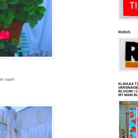
RUDUS
ei vaan!
KLIKKAA T
VARSINAIS
BLOGIIN / 
MY MAIN B